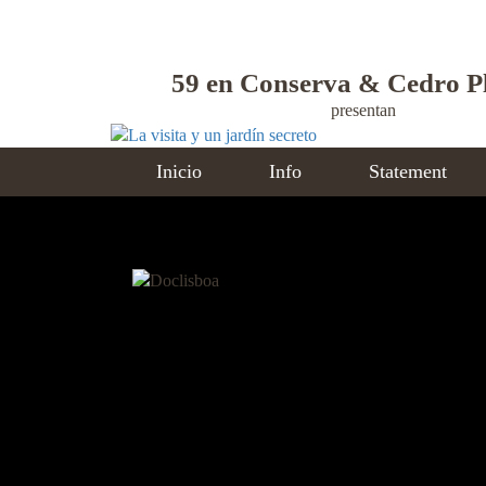
Pasar
al
contenido
59 en Conserva & Cedro P
principal
presentan
Inicio
Info
Statement